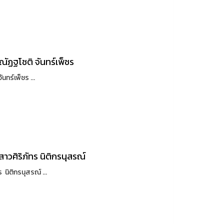
ัฏฐโชติ จันทร์เพ็ชร
ทร์เพ็ชร ...
วศิริภัทร นิติกรนุสรณ์
นิติกรนุสรณ์ ...