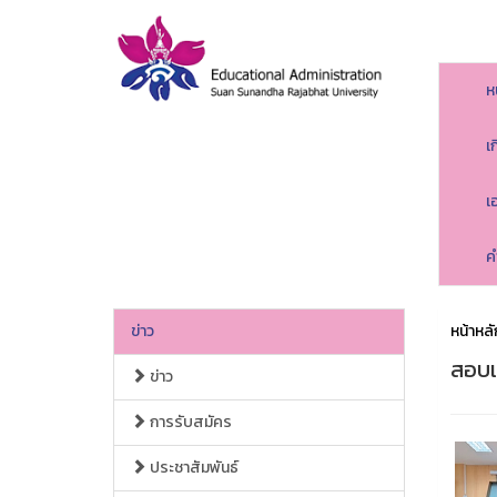
ห
เ
เ
ค
ข่าว
หน้าหลั
สอบเ
ข่าว
การรับสมัคร
ประชาสัมพันธ์