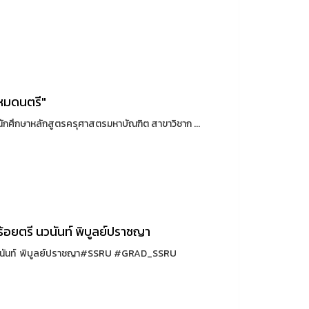
หมดนตรี"
ักศึกษาหลักสูตรครุศาสตรมหาบัณฑิต สาขาวิชาก ...
ร้อยตรี นวนันท์ พิบูลย์ปราชญา
ี นวนันท์ พิบูลย์ปราชญา#SSRU #GRAD_SSRU