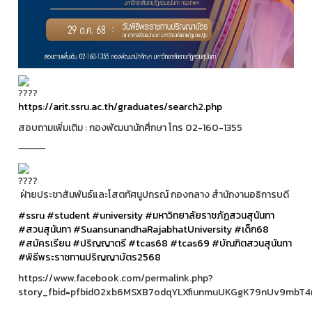
https://arit.ssru.ac.th/graduates/search2.php
สอบถามเพิ่มเติม : กองพัฒนานักศึกษา โทร 02-160-1355
⸻
ฝ่ายประชาสัมพันธ์และโสตทัศนูปกรณ์ กองกลาง สำนักงานอธิการบดี
#ssru
#student
#university
#มหาวิทยาลัยราชภัฏสวนสุนันทา
#สวนสุนันทา
#SuansunandhaRajabhatUniversity
#เด็ก68
#สมัครเรียน
#ปริญญาตรี
#tcas68
#tcas69
#บัณฑิตสวนสุนันทา
#พิธีพระราชทานปริญญาบัตร2568
https://www.facebook.com/permalink.php?
story_fbid=pfbid02xb6MSXB7odqYLXfiunmuUKGgK79nUv9mbT