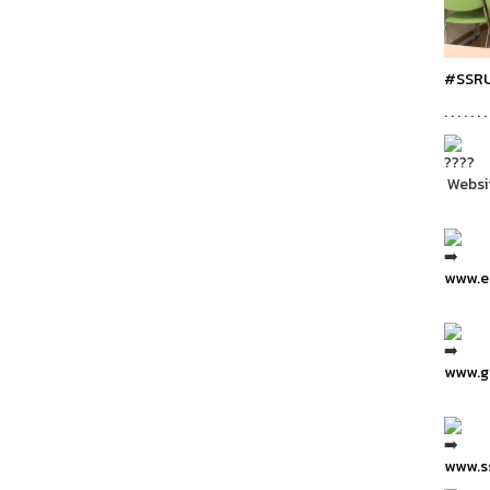
#SSR
. . . . . . . 
Websi
www.ea
www.gr
www.ss