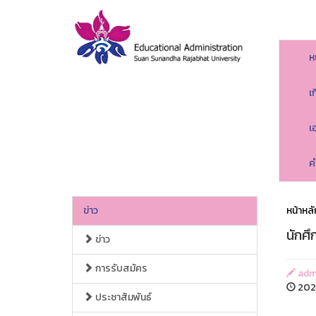
ห
เ
เ
ค
ข่าว
หน้าหลั
นักศึ
ข่าว
การรับสมัคร
adm
2025
ประชาสัมพันธ์