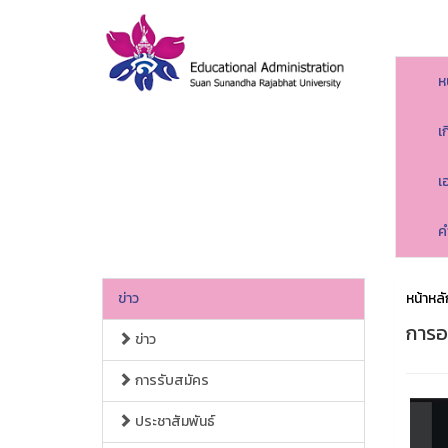
ห
เ
เ
ค
ข่าว
หน้าหลั
การอ
ข่าว
การรับสมัคร
ประชาสัมพันธ์