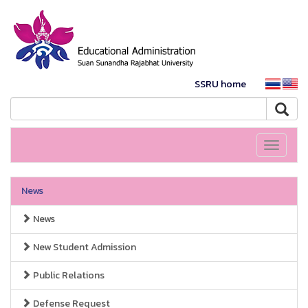
SSRU home
Toggle
navigati
News
News
New Student Admission
Public Relations
Defense Request