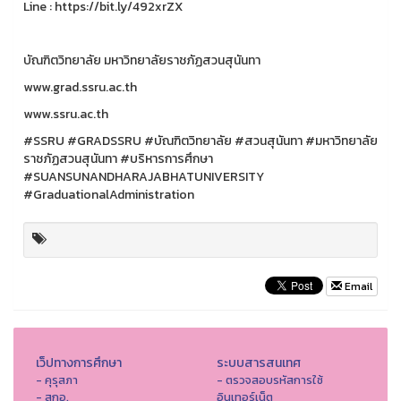
Line : https://bit.ly/492xrZX
บัณฑิตวิทยาลัย มหาวิทยาลัยราชภัฏสวนสุนันทา
www.grad.ssru.ac.th
www.ssru.ac.th
#SSRU #GRADSSRU #บัณฑิตวิทยาลัย #สวนสุนันทา #มหาวิทยาลัย
ราชภัฏสวนสุนันทา #บริหารการศึกษา
#SUANSUNANDHARAJABHATUNIVERSITY
#GraduationalAdministration
Email
เว็ปทางการศึกษา
ระบบสารสนเทศ
- คุรุสภา
- ตรวจสอบรหัสการใช้
- สกอ.
อินเทอร์เน็ต