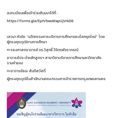
ลงทะเบียนเพื่อเข้าร่วมสัมมนาได้ที่ :
https://forms.gle/EptVbwoWapUjVrkD8
เสวนา หัวข้อ “นวัตกรรมการบริหารการศึกษาของโลกยุคใหม่” โดย
ผู้ทรงคุณวุฒิทางการศึกษา
✏️รองศาสตราจารย์ ดร.วิสุทธิ์ วิจิตรพัชราภรณ์
อาจารย์ประจำหลักสูตรฯ สาขาวิชาบริหารการศึกษามหาวิทยาลัย
รามคำแหง
✏️อาจารย์ธนะ สันติสวัสดิ์
ผู้ทรงคุณวุฒิในสำนักงานคณะกรรมการข้าราชการกรุงเทพมหานคร