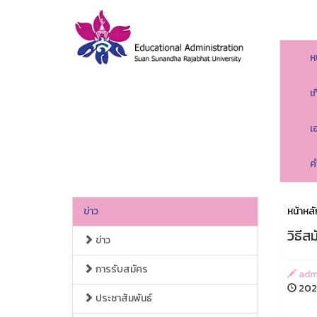
ห
เ
เ
ค
ข่าว
หน้าหลั
วิธีส
ข่าว
การรับสมัคร
adm
202
ประชาสัมพันธ์