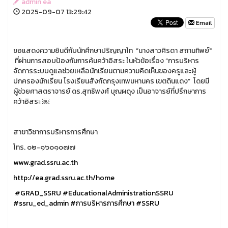
admin ea
2025-09-07 13:29:42
Email
ขอแสดงความยินดีกับนักศึกษาปริญญาโท “นางสาวศิรดา สถานทิพย์"
ที่ผ่านการสอบป้องกันการค้นคว้าอิสระ ในหัวข้อเรื่อง “การบริหาร
จัดการระบบดูแลช่วยเหลือนักเรียนตามความคิดเห็นของครูและผู้
ปกครองนักเรียน โรงเรียนสังกัดกรุงเทพมหานคร เขตดินแดง” โดยมี
ผู้ช่วยศาสตราจารย์ ดร.สุทธิพงศ์ บุญผดุง เป็นอาจารย์ที่ปรึกษาการ
คว้าอิสระ ￼
สาขาวิชาการบริหารการศึกษา
โทร. ๐๒-๑๖๐๑๐๗๗
www.grad.ssru.ac.th
http://ea.grad.ssru.ac.th/home
#GRAD_SSRU
#EducationalAdministrationSSRU
#ssru_ed_admin
#การบริหารการศึกษา
#SSRU