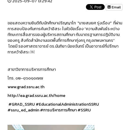
2025-09-07 13:29:42
Email
ขอแสดงความยินดีกับนักศึกษาปริญญาโท "นายสมยศ รุ่งเรือง" ที่ผ่าน
การสอบป้องกันการค้นคว้าอิสระ ในหัวข้อเรื่อง “ความสัมพันธ์ระหว่าง
ทักษะการสื่อสารของผู้บริหารสถานศึกษา กับมาตรฐานการปฏิบัติงาน
ของครู สังกัดสำนักงานเขตพื้นที่การศึกษาทุ่งครุ กรุงเทพมหานคร”
โดยมี รองศาสตราจารย์ ดร.นันทิยา น้อยจันทร์ เป็นอาจารย์ที่ปรึกษา
การคว้าอิสระ ￼
สาขาวิชาการบริหารการศึกษา
โทร. ๐๒-๑๖๐๑๐๗๗
www.grad.ssru.ac.th
http://ea.grad.ssru.ac.th/home
#GRAD_SSRU
#EducationalAdministrationSSRU
#ssru_ed_admin
#การบริหารการศึกษา
#SSRU