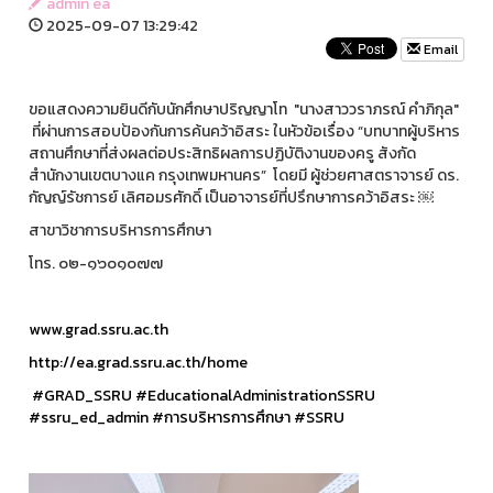
admin ea
2025-09-07 13:29:42
Email
ขอแสดงความยินดีกับนักศึกษาปริญญาโท "นางสาววราภรณ์ คำภิกุล"
ที่ผ่านการสอบป้องกันการค้นคว้าอิสระ ในหัวข้อเรื่อง “บทบาทผู้บริหาร
สถานศึกษาที่ส่งผลต่อประสิทธิผลการปฏิบัติงานของครู สังกัด
สำนักงานเขตบางแค กรุงเทพมหานคร” โดยมี ผู้ช่วยศาสตราจารย์ ดร.
กัญญ์รัชการย์ เลิศอมรศักดิ์ เป็นอาจารย์ที่ปรึกษาการคว้าอิสระ ￼
สาขาวิชาการบริหารการศึกษา
โทร. ๐๒-๑๖๐๑๐๗๗
www.grad.ssru.ac.th
http://ea.grad.ssru.ac.th/home
#GRAD_SSRU
#EducationalAdministrationSSRU
#ssru_ed_admin
#การบริหารการศึกษา
#SSRU