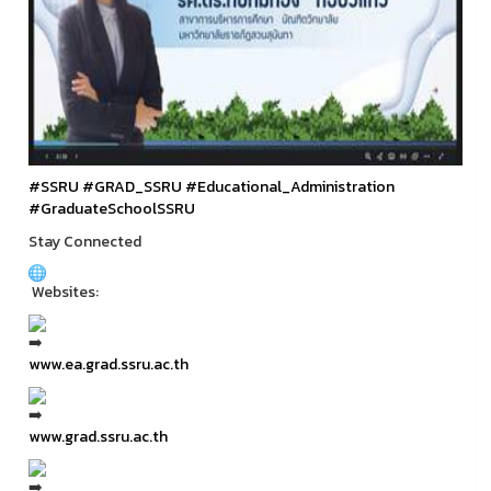
#SSRU
#GRAD_SSRU
#Educational_Administration
#GraduateSchoolSSRU
Stay Connected
Websites:
www.ea.grad.ssru.ac.th
www.grad.ssru.ac.th