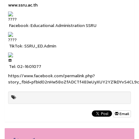
www.ssru.ac.th
Facebook: Educational Administration SSRU
TikTok: SSRU_ED.Admin
Tel: 02-1601077
https://www.facebook.com/permalink.php?
story_fbid=pfbid02nHw58oZfADCTf483eUyXUY2YZ1kDYvS4CL9c
Email