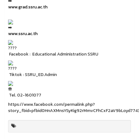
www.grad.ssru.ac.th
www.ssru.ac.th
Facebook : Educational Administration SSRU
Tiktok : SSRU_ED.Admin
Tel. 02-1601077
https://www.facebook.com/permalink.php?
story_fbid=pfbid0HnAXMnsYSyKig92rMmvCFhCxF2aV9bLoyd77