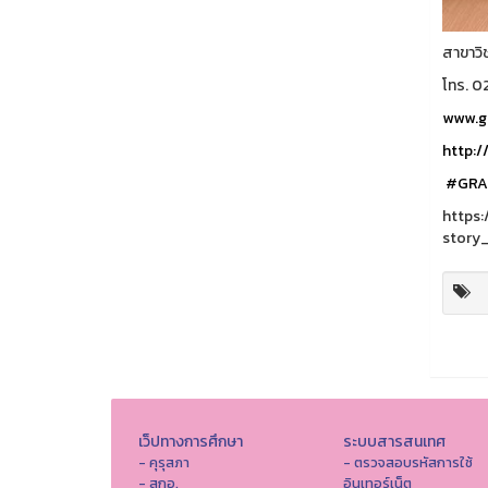
สาขาวิ
โทร. 
www.gr
http:/
#GRA
https
story
เว็ปทางการศึกษา
ระบบสารสนเทศ
- คุรุสภา
- ตรวจสอบรหัสการใช้
- สกอ.
อินเทอร์เน็ต