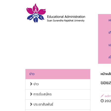
ห
เ
เ
ค
ข่าว
หน้าหลั
ขอแส
ข่าว
การรับสมัคร
adm
2026
ประชาสัมพันธ์