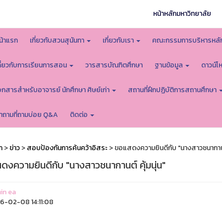
หน้าหลักมหาวิทยาลัย
น้าแรก
เกี่ยวกับสวนสุนันทา
เกี่ยวกับเรา
คณะกรรมการบริหารหลั
กี่ยวกับการเรียนการสอน
วารสารบัณฑิตศึกษา
ฐานข้อมูล
ดาวน์
อกสารสำหรับอาจารย์ นักศึกษา ศิษย์เก่า
สถานที่ฝึกปฏิบัติการสถานศึกษา
ำถามที่ถามบ่อย Q&A
ติดต่อ
ก
>
ข่าว
>
สอบป้องกันการค้นคว้าอิสระ
> ขอแสดงความยินดีกับ "นางสาวชนากานต์ 
ดงความยินดีกับ "นางสาวชนากานต์ คุ้มนุ่น"
in ea
-02-08 14:11:08