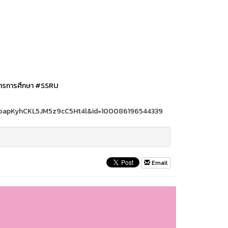
ารการศึกษา
#SSRU
oapKyhCKL5JM5z9cC5Ht4l&id=100086196544339
Email