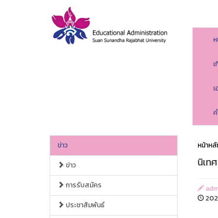
ห
เ
เ
ค
ข่าว
หน้าหลั
นิเท
ข่าว
การรับสมัคร
adm
2026
ประชาสัมพันธ์