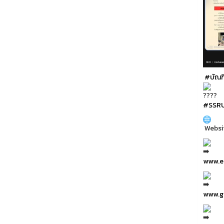
#บัณฑิ
#SSR
Websi
www.ea
www.gr