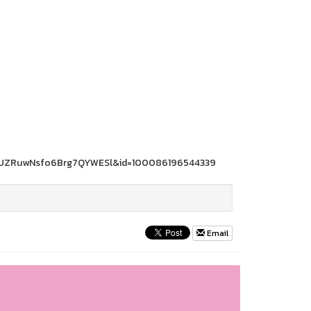
4UZRuwNsfo6Brg7QYWESl&id=100086196544339
Email