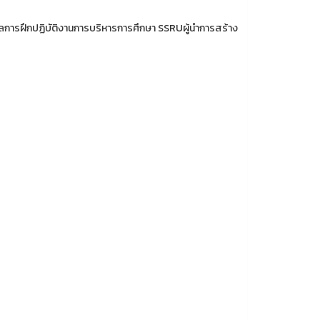
ลการฝึกปฏิบัติงานการบริหารการศึกษา SSRUผู้นำการสร้าง