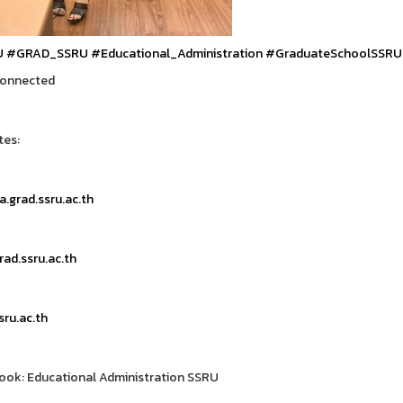
U
#GRAD_SSRU
#Educational_Administration
#GraduateSchoolSSRU
Connected
tes:
.grad.ssru.ac.th
ad.ssru.ac.th
ru.ac.th
ok: Educational Administration SSRU