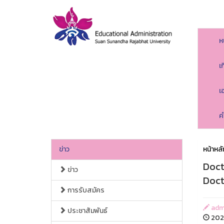
ห
เ
เ
ค
ข่าว
หน้าหลั
Doct
ข่าว
Doct
การรับสมัคร
adm
ประชาสัมพันธ์
202