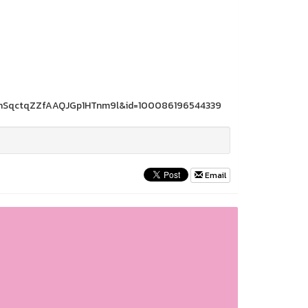
hSqctqZZfAAQJGp1HTnm9l&id=100086196544339
Email