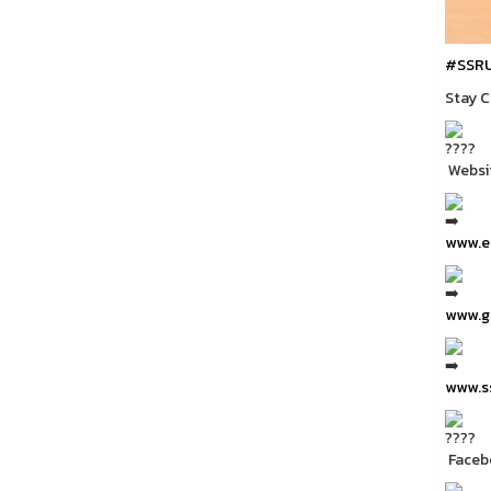
#SSR
Stay 
Websi
www.ea
www.gr
www.ss
Facebo