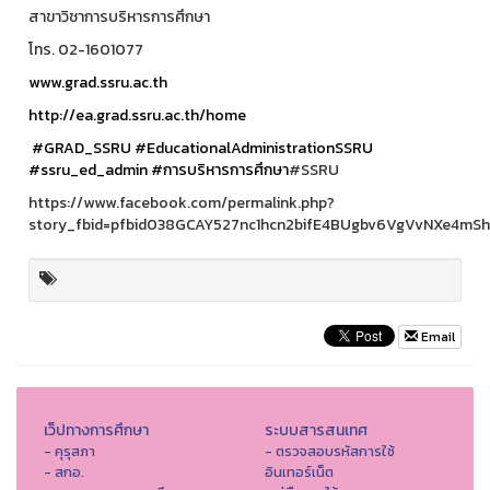
สาขาวิชาการบริหารการศึกษา
โทร. 02-1601077
www.grad.ssru.ac.th
http://ea.grad.ssru.ac.th/home
#GRAD_SSRU
#EducationalAdministrationSSRU
#ssru_ed_admin
#การบริหารการศึกษา
#SSRU
https://www.facebook.com/permalink.php?
story_fbid=pfbid038GCAY527nc1hcn2bifE4BUgbv6VgVvNXe4m
Email
เว็ปทางการศึกษา
ระบบสารสนเทศ
- คุรุสภา
- ตรวจสอบรหัสการใช้
- สกอ.
อินเทอร์เน็ต