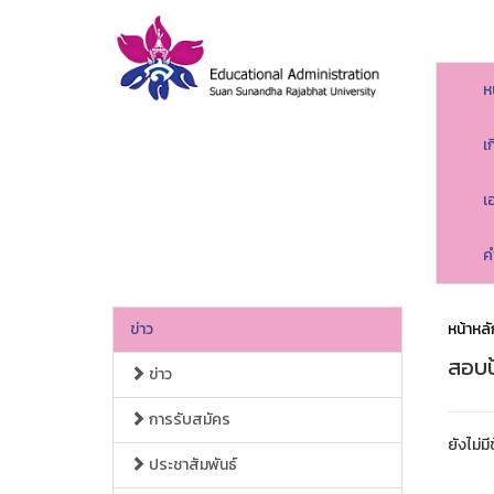
ห
เ
เ
ค
ข่าว
หน้าหลั
สอบป
ข่าว
การรับสมัคร
ยังไม่มี
ประชาสัมพันธ์